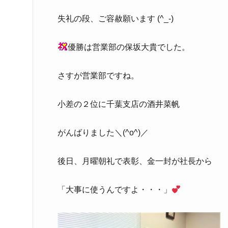
失礼の段、ご容赦願います (^_-)
優勝は営業部の保坂大貴でした。
さすが営業部ですね。
小差の２位に千葉支店の酒井菜帆
がんばりました＼(^o^)／
後日、月曜朝礼で表彰、金一封が社長から
「大事に使うんですよ・・・」