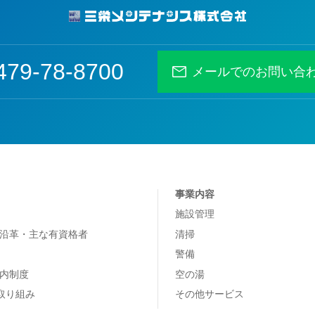
479-78-8700
メールでのお問い合
事業内容
施設管理
沿革・主な有資格者
清掃
警備
内制度
空の湯
の取り組み
その他サービス