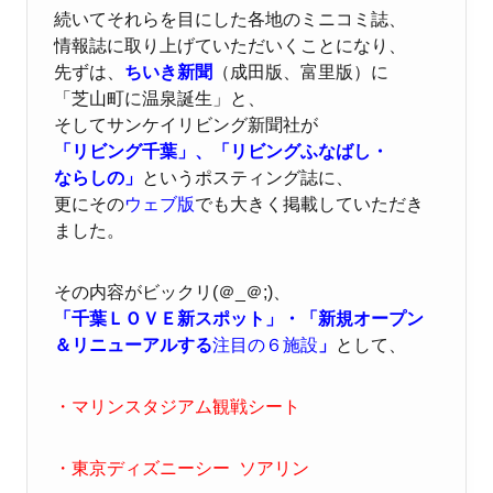
続いてそれらを目にした各地のミニコミ誌、
情報誌に取り上げていただいくことになり、
先ずは、
ちいき新聞
（成田版、富里版）に
「芝山町に温泉誕生」と、
そしてサンケイリビング新聞社が
「リビング千葉」、「リビングふなばし・
ならしの」
というポスティング誌に、
更にその
ウェブ版
でも大きく掲載していただき
ました。
その内容がビックリ(＠_＠;)、
「千葉ＬＯＶＥ新スポット」・「新規オープン
＆リニューアルする
注目の６施設
」
として、
・マリンスタジアム観戦シート
・東京ディズニーシー ソアリン