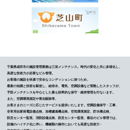
千葉県成田市の施設管理業務は三栄メンテナンス。時代の変化と共に多様化し、
高度な技術力が必要なビル管理。
お客様の施設を快適で安全なコンディションに保つため、
最新の知識と技術を駆使し、給排水、電気、空調設備など習熟したスタッフが、
予防メンテナンスを中心とした最も効率的な保守・維持管理を行ないます。
また、空調環境測定や害虫駆除等、
お客さまのニーズに応じたサービスを提供いたします。空調設備保守・工事、
非常用自家発電設備点検、浴槽濾過機点検、空気環境測定、貯水槽点検、
防災センター監視、消防設備点検、防災センター監視、最近のビル管理では、
設備のハイテク化に伴い、機械類の操作においても高度な技術力・