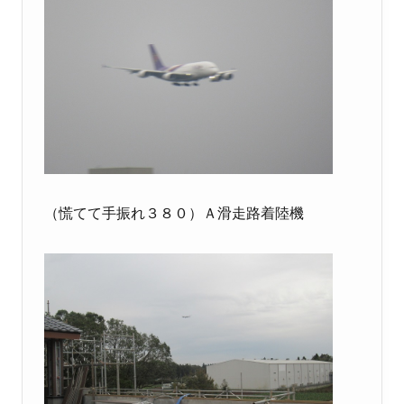
（慌てて手振れ３８０）Ａ滑走路着陸機