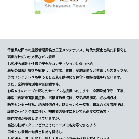
千葉県成田市の施設管理業務は三栄メンテナンス。時代の変化と共に多様化し、
高度な技術力が必要なビル管理。
お客様の施設を快適で安全なコンディションに保つため、
最新の知識と技術を駆使し、給排水、電気、空調設備など習熟したスタッフが、
予防メンテナンスを中心とした最も効率的な保守・維持管理を行ないます。
また、空調環境測定や害虫駆除等、
お客さまのニーズに応じたサービスを提供いたします。空調設備保守・工事、
非常用自家発電設備点検、浴槽濾過機点検、空気環境測定、貯水槽点検、
防災センター監視、消防設備点検、防災センター監視、最近のビル管理では、
設備のハイテク化に伴い、機械類の操作においても高度な技術力・
操作方法が必要とされていますが、
当社の技術スタッフどのようなニーズにも対応できるよう、
日頃から最新の知識と技術を習得し、
お客様の大切な財産をお守りするための万全の体制を整えています。