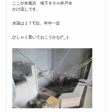
ここが水風呂 地下８０ｍ井戸水
かけ流しです。
水温は１７℃位、年中一定
ひしゃく置いておこうかな(^_-)