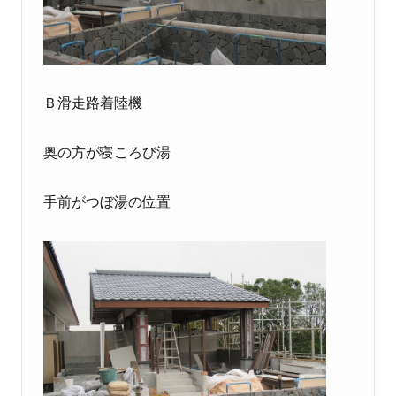
Ｂ滑走路着陸機
奥の方が寝ころび湯
手前がつぼ湯の位置