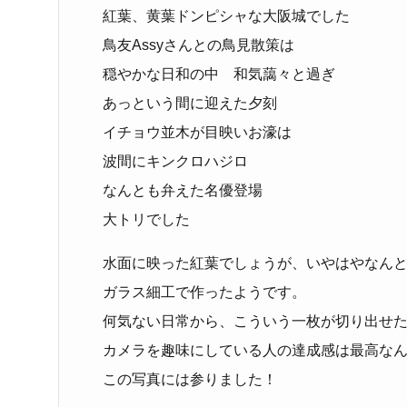
紅葉、黄葉ドンピシャな大阪城でした
鳥友Assyさんとの鳥見散策は
穏やかな日和の中 和気藹々と過ぎ
あっという間に迎えた夕刻
イチョウ並木が目映いお濠は
波間にキンクロハジロ
なんとも弁えた名優登場
大トリでした
水面に映った紅葉でしょうが、いやはやなん
ガラス細工で作ったようです。
何気ない日常から、こういう一枚が切り出せ
カメラを趣味にしている人の達成感は最高な
この写真には参りました！