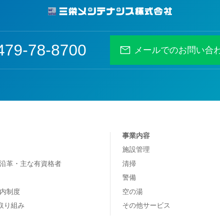
479-78-8700
メールでのお問い合
事業内容
施設管理
沿革・主な有資格者
清掃
警備
内制度
空の湯
の取り組み
その他サービス