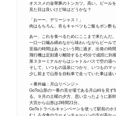
オススメの金華豚のトンカツ。高い。ビールを
見た目は良いけど味はどうかな？
「おーー、デリーシャス！」
肉はもちろん、衣もキャベツもご飯もポン酢
あー、これを食べるためにここまで来たんだ
一口一口噛み締めながら味わいながらビール
至福の時間はあっという間に過ぎ、出発の時
飛行機は定刻通り離陸すると45分で成田に到
第３ターミナルからはシャトルバスで空の湯
そして、いつもの温泉につかり、いつものマ
少し前まで山形を自転車で走っていた事は遠
＜番外編：月山リベンジ＞
GoTo山形の一番の見せ場である月山峠を見
る。９月の土曜の夕方、思い立ったように新
大宮から山形は2時間21分。
GoToトラベルキャンペーンを使って駅前のホ
むしろ夕食のラーメンチャーハンの方が高か