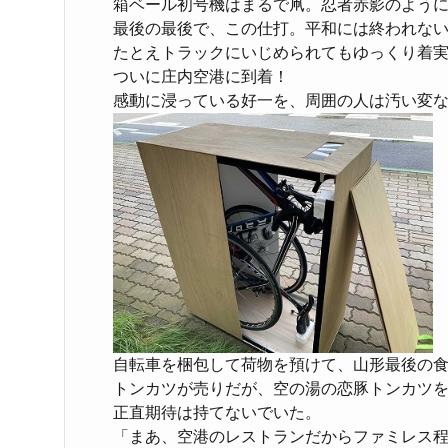
箱ベール初号機はまるで凧。忍者赤影のよう
最後の最後で、この仕打。平和には終われな
たとえトラックにいじめられてもゆっくり着
ついに庄内空港に到着！
感動に浸っている好一を、周囲の人は汚い変
自転車を梱包して荷物を預けて、山形最後の
トンカツが売りだが、空の湯の恋豚トンカツ
正直期待は持てないでいた。
「まあ、空港のレストランだからファミレス