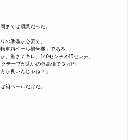
鶴岡までは順調だった。
なりの準備が必要で、
自転車箱ベール初号機」である。
、重さ７キロ、140センチ✕45センチ、
ックテープが思いの外高価で３万円、
た方が良いんじゃね？」
のは箱ベールだけだ。