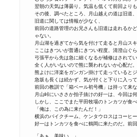
翌朝の天気は薄曇り。気温も低くて前回より
その後、調べたところ、月山越えの道は旧道
旧道に関しては情報が少なく、
前回の道路管理のお兄さんも旧道は走れるか
ゃない。
月山湖を過ぎてから気を付けて走ると月山ス
ここはきついが普通にきつい程度。清澄山ぐ
弓張平から先は急に細くなるが補修はされて
全く人がいないので熊に襲われないか心配だ
熊よけに洋楽をガンガン掛けて走っていると
急坂も長くは続かず、気が付くと下りに入っ
前回の教訓で「箱ベール初号機」は持って来
月山峠にいささか拍子抜けの好一は、今回は
しかし、ここでまた平田牧場のトンカツが食
「俺は、この為に来たんだ！」
横浜のバイクチーム、ケンタウロスはコーヒ
好一はトンカツを食べに鶴岡に来たのだ。前
「あぁ、美味い。」