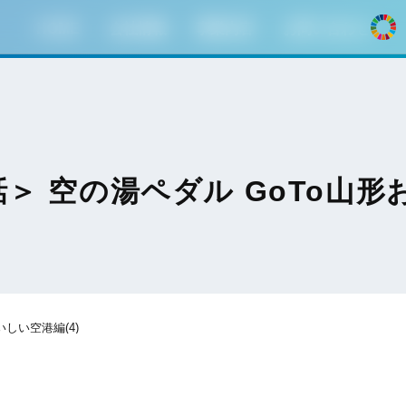
HOME
会社情報
事業内容
お問い合わせ
＞ 空の湯ペダル GoTo山形お
しい空港編(4)