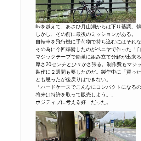
峠を越えて、あさひ月山湖からは下り基調。
しかし、その前に最後のミッションがある。
自転車を飛行機に手荷物で持ち込むにはそれ
その為に今回準備したのがベニヤで作った「
マジックテープで簡単に組み立て分解が出来るが
厚さ20センチと少々かさ張る。制作費もマジ
製作に２週間も要したのだ。製作中に「買っ
とも思ったが後戻りはできない。
「ハードケースでこんなにコンパクトになる
将来は特許を取って販売しよう。」
ポジティブに考える好一だった。