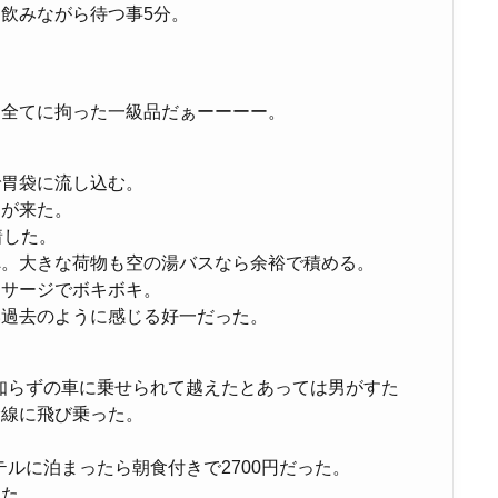
飲みながら待つ事5分。
も全てに拘った一級品だぁーーーー。
。
で胃袋に流し込む。
間が来た。
着した。
へ。大きな荷物も空の湯バスなら余裕で積める。
ッサージでボキボキ。
い過去のように感じる好一だった。
ず知らずの車に乗せられて越えたとあっては男がすた
幹線に飛び乗った。
テルに泊まったら朝食付きで2700円だった。
った。