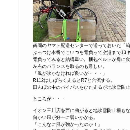
鶴岡のヤマト配送センターで送っておいた「
ぶっつけ本番でこいつを背負って空港まで13
背負ってみると結構重い。梱包ベルトが肩に
左右のバランスを取るのも難しい。
「風が吹かなければ良いが・・・」
R112はしばらく走るとR7と合流する。
田んぼの中のバイパスをひた走るが地吹雪防
ところが・・・
イオン三川店を西に曲がると地吹雪防止柵もな
向かい風が好一に襲いかかる。
「こんなに風が強かったのか！」