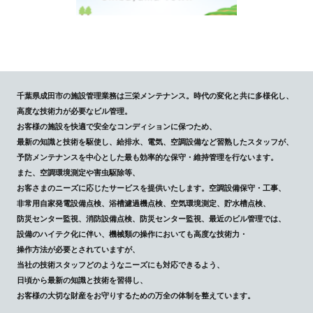
千葉県成田市の施設管理業務は三栄メンテナンス。時代の変化と共に多様化し、
高度な技術力が必要なビル管理。
お客様の施設を快適で安全なコンディションに保つため、
最新の知識と技術を駆使し、給排水、電気、空調設備など習熟したスタッフが、
予防メンテナンスを中心とした最も効率的な保守・維持管理を行ないます。
また、空調環境測定や害虫駆除等、
お客さまのニーズに応じたサービスを提供いたします。空調設備保守・工事、
非常用自家発電設備点検、浴槽濾過機点検、空気環境測定、貯水槽点検、
防災センター監視、消防設備点検、防災センター監視、最近のビル管理では、
設備のハイテク化に伴い、機械類の操作においても高度な技術力・
操作方法が必要とされていますが、
当社の技術スタッフどのようなニーズにも対応できるよう、
日頃から最新の知識と技術を習得し、
お客様の大切な財産をお守りするための万全の体制を整えています。