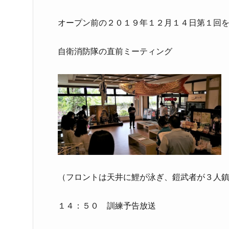
オープン前の２０１９年１２月１４日第１回
自衛消防隊の直前ミーティング
（フロントは天井に鯉が泳ぎ、鎧武者が３人
１４：５０ 訓練予告放送