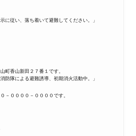
指示に従い、落ち着いて避難してください。」
芝山町香山新田２７番１です。
衛消防隊による避難誘導、初期消火活動中。」
９０－００００－００００です。
告