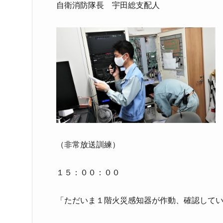
自衛消防隊長 宇田総支配人
（非常放送訓練）
１５：００：００
「ただいま１階火災感知器が作動、確認して