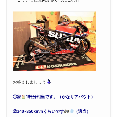
お答えしましょう
①家
1軒分相当です。（かなりアバウト）
②340~350km/hくらいです
（適当）