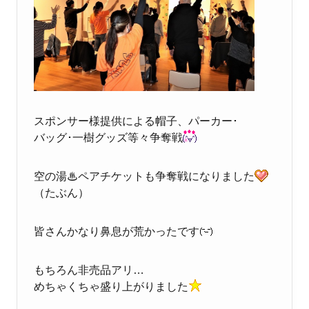
スポンサー様提供による帽子、パーカー･
バッグ･一樹グッズ等々争奪戦
空の湯♨ペアチケットも争奪戦になりました
（たぶん）
皆さんかなり鼻息が荒かったです
もちろん非売品アリ…
めちゃくちゃ盛り上がりました