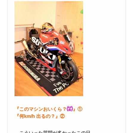
『このマシンおいくら？
』①
『何km/h 出るの？』②
こういった質問が多かったこの日…