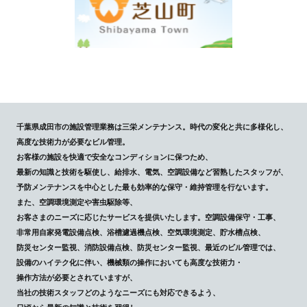
千葉県成田市の施設管理業務は三栄メンテナンス。時代の変化と共に多様化し、
高度な技術力が必要なビル管理。
お客様の施設を快適で安全なコンディションに保つため、
最新の知識と技術を駆使し、給排水、電気、空調設備など習熟したスタッフが、
予防メンテナンスを中心とした最も効率的な保守・維持管理を行ないます。
また、空調環境測定や害虫駆除等、
お客さまのニーズに応じたサービスを提供いたします。空調設備保守・工事、
非常用自家発電設備点検、浴槽濾過機点検、空気環境測定、貯水槽点検、
防災センター監視、消防設備点検、防災センター監視、最近のビル管理では、
設備のハイテク化に伴い、機械類の操作においても高度な技術力・
操作方法が必要とされていますが、
当社の技術スタッフどのようなニーズにも対応できるよう、