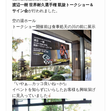
渡辺一樹 世界耐久選手権 凱旋トークショー＆
サイン会
が行われました。
空の湯ホール
トークショー開催前は食事処天の川の前に展示
『いやぁ…カッコ良いね～
』
イベントを知らずにいらしたお客様も興味深げ
に見入っていました