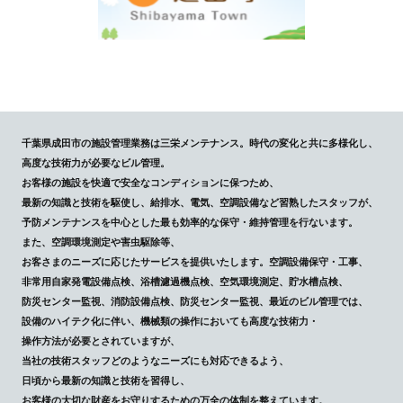
千葉県成田市の施設管理業務は三栄メンテナンス。時代の変化と共に多様化し、
高度な技術力が必要なビル管理。
お客様の施設を快適で安全なコンディションに保つため、
最新の知識と技術を駆使し、給排水、電気、空調設備など習熟したスタッフが、
予防メンテナンスを中心とした最も効率的な保守・維持管理を行ないます。
また、空調環境測定や害虫駆除等、
お客さまのニーズに応じたサービスを提供いたします。空調設備保守・工事、
非常用自家発電設備点検、浴槽濾過機点検、空気環境測定、貯水槽点検、
防災センター監視、消防設備点検、防災センター監視、最近のビル管理では、
設備のハイテク化に伴い、機械類の操作においても高度な技術力・
操作方法が必要とされていますが、
当社の技術スタッフどのようなニーズにも対応できるよう、
日頃から最新の知識と技術を習得し、
お客様の大切な財産をお守りするための万全の体制を整えています。