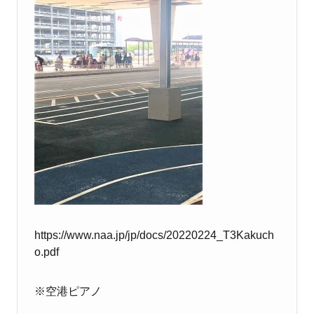
https://www.naa.jp/jp/docs/20220224_T3Kakuch
o.pdf
※空港ピアノ