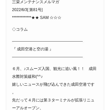
三栄メンテナンス
メルマガ
202
2
/
6
/3
[
第
81
号
]
*************
★★
SAM
☆☆☆
◇
コラム
――――――――――――――――――
『
成田空港と空の湯 』
――――――――――――――――――
６月、♪スムーズ入国、観光に追い風！！ 成田
水際対策緩和
(^^
♪
嬉しいニュースが飛び込んできた成田空港です
。
先だって４月には第３ターミナルが拡張リニュ
ーアルオープン、