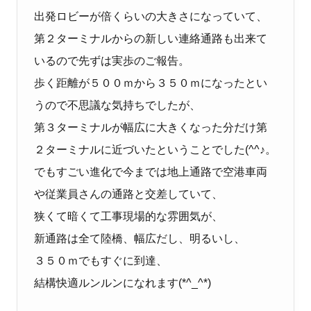
出発ロビーが倍くらいの大きさになっていて、
第２ターミナルからの新しい連絡通路も出来て
いるので先ずは実歩のご報告。
歩く距離が５００ｍから３５０ｍになったとい
うので不思議な気持ちでしたが、
第３ターミナルが幅広に大きくなった分だけ第
２ターミナルに近づいたということでした
(^^
♪。
でもすごい進化で今までは地上通路で空港車両
や従業員さんの通路と交差していて、
狭くて暗くて工事現場的な雰囲気が、
新通路は全て陸橋、幅広だし、明るいし、
３５０ｍでもすぐに到達、
結構快適ルンルンになれます
(*^_^*)