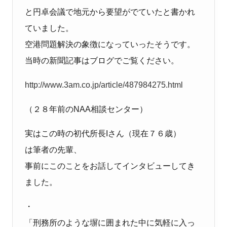
と円卓会議で地元から要望がでていたと書かれ
ていました。
空港問題解決の象徴になっていったそうです。
当時の新聞記事はブログでご覧ください。
http://www.3am.co.jp/article/487984275.html
（２８年前の
NAA
相談センター）
実はこの時の初代所長
I
さん（現在７６歳）
は筆者の先輩、
事前にこのことをお話してインタビューしてき
ました。
・
「刑務所のような塀に囲まれた中に気軽に入っ