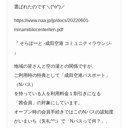
選ばれたのです＼
(^o^)
／
https://www.naa.jp/jp/docs/20220601-
minamitiikicenteriten.pdf
『 そらぽーと ‐成田空港 コミュニティラウンジ‐
』
地域の皆さんと空の湯との関係ですが、
ご利用時の特典として「成田空港パスポート」
（
N
パス）
を持っている人を利用料金１割引きになる
「茜会員」の対象にしています。
オープン時の会員手続きではこの
N
パスの認知度
がいまいち（失礼
^^;
）で「
N
パスって何？」、