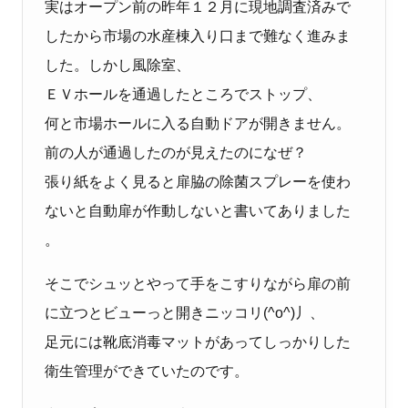
実はオープン前の昨年１２月に現地調査済みで
したから市場の水産棟入り口まで難なく進みま
した。しかし風除室、
ＥＶホールを通過したところでストップ、
何と市場ホールに入る自動ドアが開きません。
前の人が通過したのが見えたのになぜ？
張り紙をよく見ると扉脇の除菌スプレーを使わ
ないと自動扉が作動しないと書いてありました
。
そこでシュッとやって手をこすりながら扉の前
に立つとビューっと開きニッコリ
(^o^)
丿、
足元には靴底消毒マットがあってしっかりした
衛生管理ができていたのです。