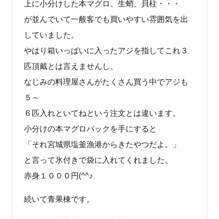
上に小分けした本マグロ、生蛸、貝柱・・・
が並んでいて一般客でも買いやすい雰囲気を出
していました。
やはり箱いっぱいに入ったアジを指してこれ３
匹頂戴とは言えませんし、
なじみの料理屋さんがたくさん買う中でアジも
５～
６匹入れといてねという注文とは違います。
小分けの本マグロパックを手にすると
「それ宮城県塩釜漁港からきたやつだよ。」
と言って氷付きで袋に入れてくれました。
赤身１０００円
(^^
♪
続いて青果棟です。