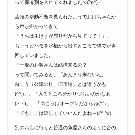
って保冷剤を入れてくれました＼
(^o^)
／
店頭の挙動不審を見られたようでおばちゃんか
ら声が掛かってきて
「うちは生けすが売りだから見てって！」、
ちょうどハモを水槽から出すところで網でかき
回していました。
「一般のお客さんは結構来るの？」
って聞いてみると、「あんまり来ないね、
向こう（公津の杜、旧市場）とは違うかも
(^^;)
」、「入るところ分かりづらいのかなあ
(>_<)
」、「向こうはオープンだからね
(^^
♪」、
「でもここは涼しくていいんだよね～
(#^.^#)
」
別のお店に行くと普通の魚屋さんのように台の