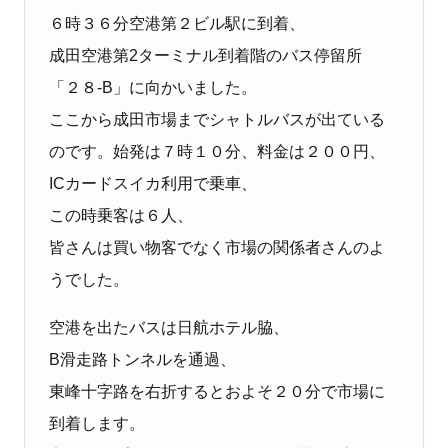
６時３６分空港第２ビル駅に到着、
成田空港第
2
ターミナル到着階のバス停留所
「２８‐
B
」に向かいました。
ここから成田市場までシャトルバスが出ている
のです。始発は７時１０分、料金は２００円、
IC
カードスイカ利用で乗車、
この時乗客は６人、
皆さんは買い物客でなく市場の関係者さんのよ
うでした。
空港を出たバスは日航ホテル脇、
B
滑走路トンネルを通過、
東峰十字路を右折するとおよそ２０分で市場に
到着します。