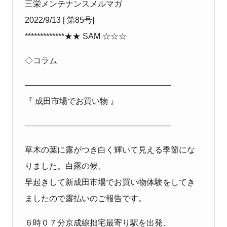
三栄メンテナンス
メルマガ
2022/9/1
3
[
第
8
5
号
]
*************
★★
SAM
☆☆☆
◇
コラム
――――――――――――――――――
『
成田市場でお買い物 』
――――――――――――――――――
草木の葉に露がつき白く輝いて見える季節にな
りました。白露の候、
早起きして新成田市場でお買い物体験をしてき
ましたので露払いのご報告です。
６時０７分京成線拙宅最寄り駅を出発、