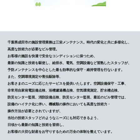
千葉県成田市の施設管理業務は三栄メンテナンス。時代の変化と共に多様化し、
高度な技術力が必要なビル管理。
お客様の施設を快適で安全なコンディションに保つため、
最新の知識と技術を駆使し、給排水、電気、空調設備など習熟したスタッフが、
予防メンテナンスを中心とした最も効率的な保守・維持管理を行ないます。
また、空調環境測定や害虫駆除等、
お客さまのニーズに応じたサービスを提供いたします。空調設備保守・工事、
非常用自家発電設備点検、浴槽濾過機点検、空気環境測定、貯水槽点検、
防災センター監視、消防設備点検、防災センター監視、最近のビル管理では、
設備のハイテク化に伴い、機械類の操作においても高度な技術力・
操作方法が必要とされていますが、
当社の技術スタッフどのようなニーズにも対応できるよう、
日頃から最新の知識と技術を習得し、
お客様の大切な財産をお守りするための万全の体制を整えています。